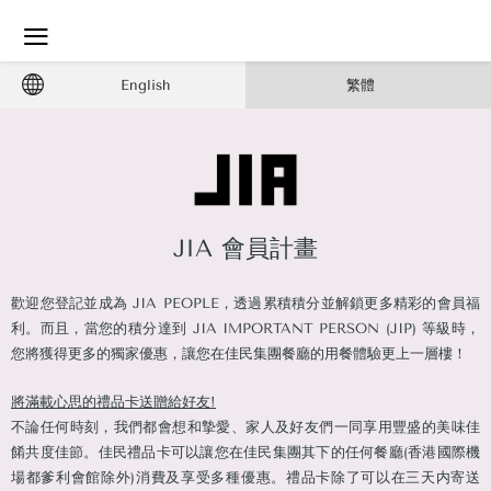
English
繁體
JIA 會員計畫
歡迎您登記並成為 JIA PEOPLE，透過累積積分並解鎖更多精彩的會員福
利。而且，當您的積分達到 JIA IMPORTANT PERSON (JIP) 等級時，
您將獲得更多的獨家優惠，讓您在佳民集團餐廳的用餐體驗更上一層樓！
將滿載心思的禮品卡送贈給好友!
不論任何時刻，我們都會想和摯愛、家人及好友們一同享用豐盛的美味佳
餚共度佳節。佳民禮品卡可以讓您在佳民集團其下的任何餐廳(香港國際機
場都爹利會館除外)消費及享受多種優惠。禮品卡除了可以在三天内寄送